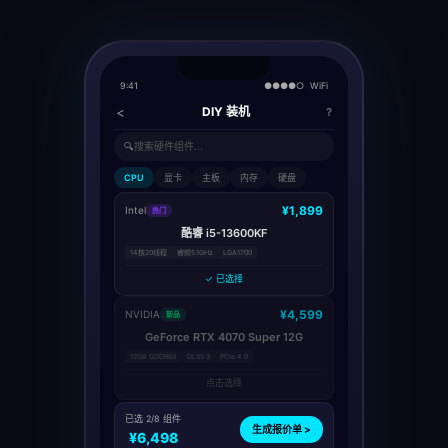
9:41
●●●●○ WiFi
<
DIY 装机
?
🔍
搜索硬件组件...
CPU
显卡
主板
内存
硬盘
¥1,899
Intel
热门
酷睿 i5-13600KF
14核20线程
睿频5.1GHz
LGA1700
✓ 已选择
¥4,599
NVIDIA
新品
GeForce RTX 4070 Super 12G
12GB GDDR6X
DLSS 3
PCIe 4.0
点击选择
已选 2/8 组件
生成报价单 >
¥6,498